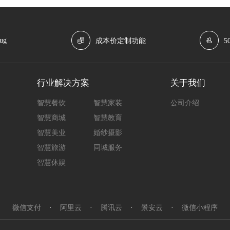
ug
成本价定制功能
5
行业解决方案
关于我们
智慧餐饮
智慧家装
公司介绍
智慧商城
智慧教育
智慧美业
婚纱摄影
智慧旅游
同城服务
智慧休娱
微信支付
·
阿里云
·
腾讯云
·
景安云
·
微信小程序